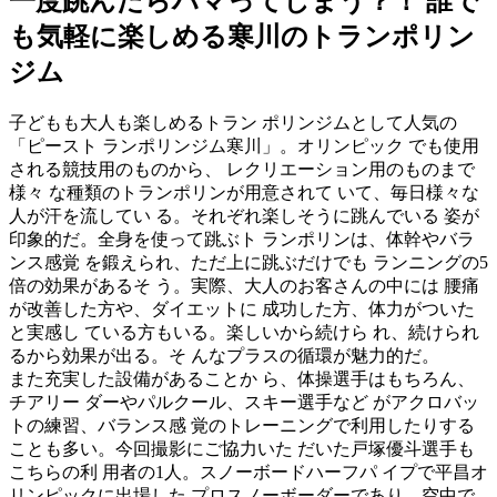
一度跳んだらハマってしまう？！ 誰で
も気軽に楽しめる寒川のトランポリン
ジム
子どもも大人も楽しめるトラン ポリンジムとして人気の
「ピースト ランポリンジム寒川」。オリンピック でも使用
される競技用のものから、 レクリエーション用のものまで
様々 な種類のトランポリンが用意されて いて、毎日様々な
人が汗を流してい る。それぞれ楽しそうに跳んでいる 姿が
印象的だ。全身を使って跳ぶト ランポリンは、体幹やバラ
ンス感覚 を鍛えられ、ただ上に跳ぶだけでも ランニングの5
倍の効果があるそ う。実際、大人のお客さんの中には 腰痛
が改善した方や、ダイエットに 成功した方、体力がついた
と実感し ている方もいる。楽しいから続けら れ、続けられ
るから効果が出る。そ んなプラスの循環が魅力的だ。
また充実した設備があることか ら、体操選手はもちろん、
チアリー ダーやパルクール、スキー選手など がアクロバッ
トの練習、バランス感 覚のトレーニングで利用したりする
ことも多い。今回撮影にご協力いた だいた戸塚優斗選手も
こちらの利 用者の1人。スノーボードハーフパ イプで平昌オ
リンピックに出場した プロスノーボーダーであり、空中で