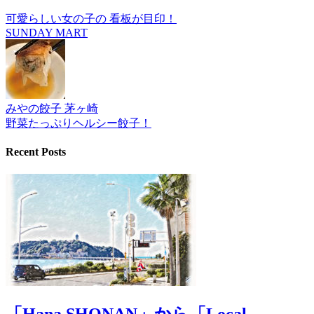
可愛らしい女の子の 看板が目印！
SUNDAY MART
みやの餃子 茅ヶ崎
野菜たっぷりヘルシー餃子！
Recent Posts
「Hana SHONAN」から「Local