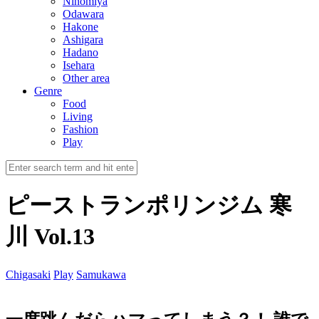
Ninomiya
Odawara
Hakone
Ashigara
Hadano
Isehara
Other area
Genre
Food
Living
Fashion
Play
ピーストランポリンジム 寒
川 Vol.13
Chigasaki
Play
Samukawa