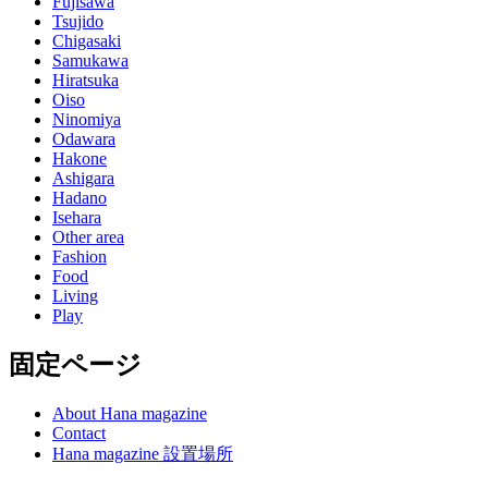
Fujisawa
Tsujido
Chigasaki
Samukawa
Hiratsuka
Oiso
Ninomiya
Odawara
Hakone
Ashigara
Hadano
Isehara
Other area
Fashion
Food
Living
Play
固定ページ
About Hana magazine
Contact
Hana magazine 設置場所