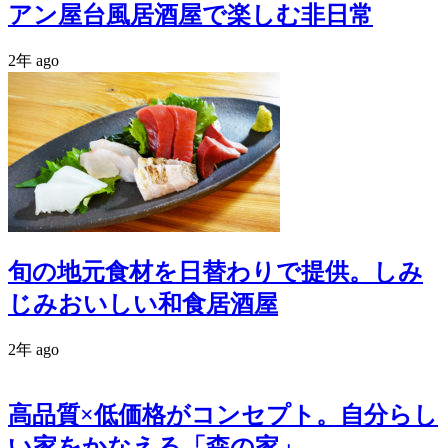
アン屋台風居酒屋で楽しむ非日常
2年 ago
旬の地元食材を日替わりで提供。しみ
じみおいしい和食居酒屋
2年 ago
高品質×低価格がコンセプト。自分らし
い家をかなえる「森の家」