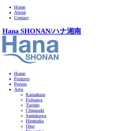
Home
About
Contact
Hana SHONAN/ハナ湘南
Home
Features
Person
Area
Kamakura
Fujisawa
Tsujido
Chigasaki
Samukawa
Hiratsuka
Oiso