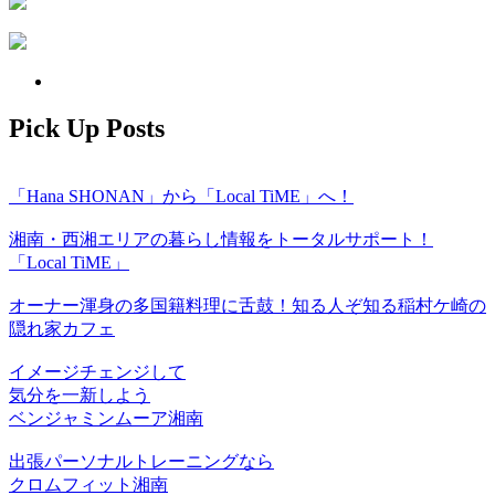
Pick Up Posts
「Hana SHONAN」から「Local TiME」へ！
湘南・西湘エリアの暮らし情報をトータルサポート！
「Local TiME」
オーナー渾身の多国籍料理に舌鼓！知る人ぞ知る稲村ケ崎の
隠れ家カフェ
イメージチェンジして
気分を一新しよう
ベンジャミンムーア湘南
出張パーソナルトレーニングなら
クロムフィット湘南