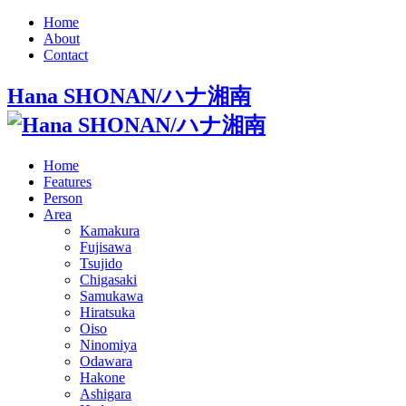
Home
About
Contact
Hana SHONAN/ハナ湘南
Home
Features
Person
Area
Kamakura
Fujisawa
Tsujido
Chigasaki
Samukawa
Hiratsuka
Oiso
Ninomiya
Odawara
Hakone
Ashigara