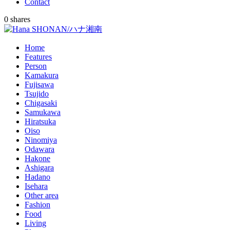
Contact
0
shares
Home
Features
Person
Kamakura
Fujisawa
Tsujido
Chigasaki
Samukawa
Hiratsuka
Oiso
Ninomiya
Odawara
Hakone
Ashigara
Hadano
Isehara
Other area
Fashion
Food
Living