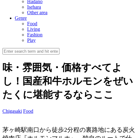
Hadano
Isehara
Other area
Genre
Food
Living
Fashion
Play
味・雰囲気・価格すべてよ
し！国産和牛ホルモンをぜい
たくに堪能するならここ
Chigasaki
Food
茅ヶ崎駅南口から徒歩2分程の裏路地にある炭火
焼肉店『ホルモンマルホ』。独自のルートで仕