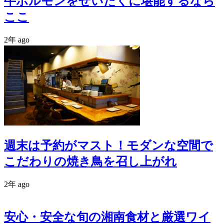
牛ホルモンをぜいたくに堪能するなら
ここ
2年 ago
週末は予約がマスト！モダンな空間で
こだわりの焼き鳥を召し上がれ
2年 ago
安心・安全な旬の湘南食材と厳選ワイ