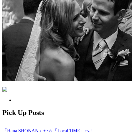
Pick Up Posts
「Hana SHONAN」から「Local TiME」へ！