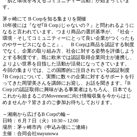
「肌と環境を考えるコミュニティー活動」が始まっていま
す。
茅ヶ崎にて B Corpを知る集まりを開催
10年後には『なぜ｢B Corp｣じゃないの？』と問われるように
なると言われています。つまり商品の選択基準が、『社会・
環境・そしてコミュニティーにとって良い企業がつくったも
のやサービスになること』。 B Corpは商品を認証する制度
でなく、企業の取り組み方、社会に対する姿勢を評価しよう
とする制度です。既に欧米では認証取得企業同士が連携し、
よりよい世界を目指した活動が活発になってきています。
今回の集まりでは、この国際的に注目されている認証制度
｢B Corp｣について、実際に数々の企業に対するサポートを行
ってきた岡望美さんを講師にお迎し、お話を聞きます。｢B
Corp｣の認証取得に興味がある事業者はもちろん、日本でも
これから始まるこのMovementに向け情報収集を今からはじ
めませんか？皆さまのご参加お待ちしております。
～湘南から広げるB Corpの輪～
日時：６月７日（火）10:30～12:00
場所：茅ヶ崎市内（申込み後にご連絡)
主催：合同会社mayunowa