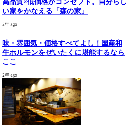
高品質×低価格がコンセプト。自分らし
い家をかなえる「森の家」
2年 ago
味・雰囲気・価格すべてよし！国産和
牛ホルモンをぜいたくに堪能するなら
ここ
2年 ago