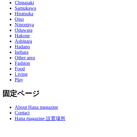
Chigasaki
Samukawa
Hiratsuka
Oiso
Ninomiya
Odawara
Hakone
Ashigara
Hadano
Isehara
Other area
Fashion
Food
Living
Play
固定ページ
About Hana magazine
Contact
Hana magazine 設置場所