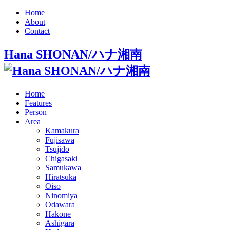
Home
About
Contact
Hana SHONAN/ハナ湘南
Home
Features
Person
Area
Kamakura
Fujisawa
Tsujido
Chigasaki
Samukawa
Hiratsuka
Oiso
Ninomiya
Odawara
Hakone
Ashigara