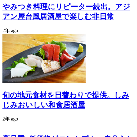
やみつき料理にリピーター続出。アジ
アン屋台風居酒屋で楽しむ非日常
2年 ago
旬の地元食材を日替わりで提供。しみ
じみおいしい和食居酒屋
2年 ago