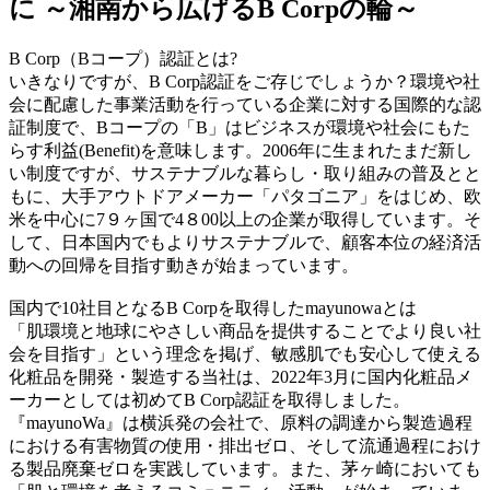
に ～湘南から広げるB Corpの輪～
B Corp（Bコープ）認証とは?
いきなりですが、B Corp認証をご存じでしょうか？環境や社
会に配慮した事業活動を行っている企業に対する国際的な認
証制度で、Bコープの「B」はビジネスが環境や社会にもた
らす利益(Benefit)を意味します。2006年に生まれたまだ新し
い制度ですが、サステナブルな暮らし・取り組みの普及とと
もに、大手アウトドアメーカー「パタゴニア」をはじめ、欧
米を中心に7９ヶ国で4８00以上の企業が取得しています。そ
して、日本国内でもよりサステナブルで、顧客本位の経済活
動への回帰を目指す動きが始まっています。
国内で10社目となるB Corpを取得したmayunowaとは
「肌環境と地球にやさしい商品を提供することでより良い社
会を目指す」という理念を掲げ、敏感肌でも安心して使える
化粧品を開発・製造する当社は、2022年3月に国内化粧品メ
ーカーとしては初めてB Corp認証を取得しました。
『mayunoWa』は横浜発の会社で、原料の調達から製造過程
における有害物質の使用・排出ゼロ、そして流通過程におけ
る製品廃棄ゼロを実践しています。また、茅ヶ崎においても