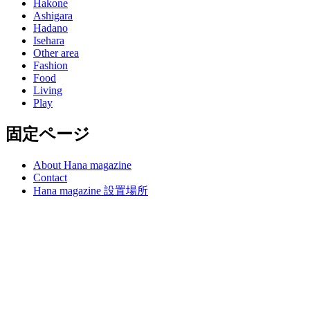
Hakone
Ashigara
Hadano
Isehara
Other area
Fashion
Food
Living
Play
固定ページ
About Hana magazine
Contact
Hana magazine 設置場所