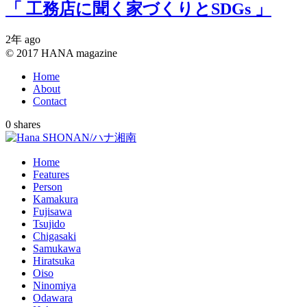
「 工務店に聞く家づくりとSDGs 」
2年 ago
© 2017 HANA magazine
Home
About
Contact
0
shares
Home
Features
Person
Kamakura
Fujisawa
Tsujido
Chigasaki
Samukawa
Hiratsuka
Oiso
Ninomiya
Odawara