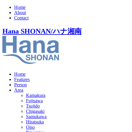
Home
About
Contact
Hana SHONAN/ハナ湘南
Home
Features
Person
Area
Kamakura
Fujisawa
Tsujido
Chigasaki
Samukawa
Hiratsuka
Oiso