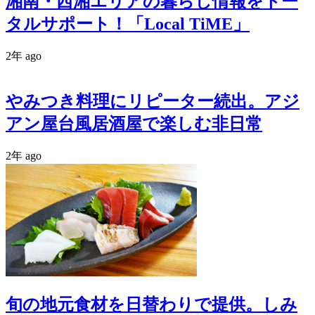
湘南・西湘エリアの暮らし情報をトー
タルサポート！「Local TiME」
2年 ago
やみつき料理にリピーター続出。アジ
アン屋台風居酒屋で楽しむ非日常
2年 ago
旬の地元食材を日替わりで提供。しみ