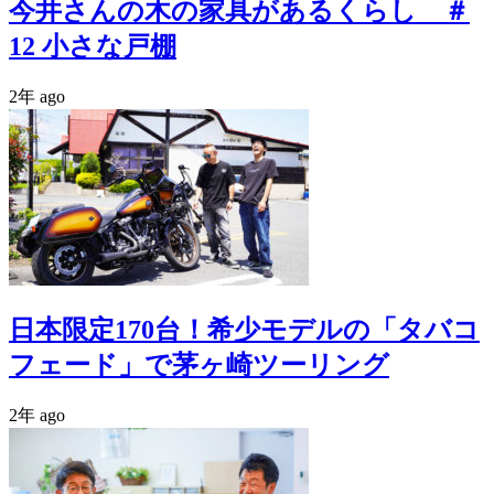
今井さんの木の家具があるくらし ＃
12 小さな戸棚
2年 ago
日本限定170台！希少モデルの「タバコ
フェード」で茅ヶ崎ツーリング
2年 ago