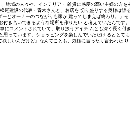
り、地域の人々や、インテリア・ 雑貨に感度の高い主婦の方を
る松尾建設の代表・青木さんと、お店を 切り盛りする奥様は語
ダーとオーナーのつながりも家が 建ってしまえば終わり。』そ
き合いできるような場所を作りたい と考えていたんです。」その答
丁寧にコメントされていて、取り扱うアイテ ムとも深く長く付
と思っています。ショッピングを楽しんでいただけ るととて
て欲しいんだけど』なんてことも、気軽に言ったり言われた り