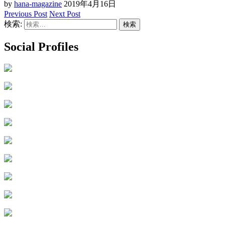
by
hana-magazine
2019年4月16日
Previous Post
Next Post
検索:
Social Profiles