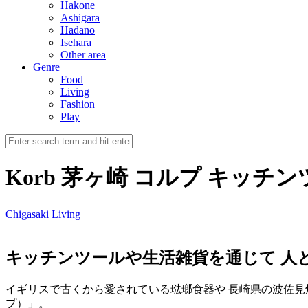
Hakone
Ashigara
Hadano
Isehara
Other area
Genre
Food
Living
Fashion
Play
Korb 茅ヶ崎 コルプ キッチ
Chigasaki
Living
キッチンツールや生活雑貨を通じて 人
イギリスで古くから愛されている琺瑯食器や 長崎県の波佐見焼
プ）」。