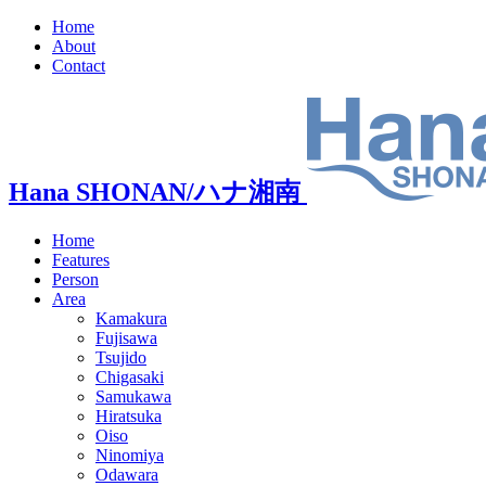
Home
About
Contact
Hana SHONAN/ハナ湘南
Home
Features
Person
Area
Kamakura
Fujisawa
Tsujido
Chigasaki
Samukawa
Hiratsuka
Oiso
Ninomiya
Odawara