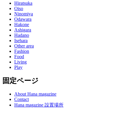
Hiratsuka
Oiso
Ninomiya
Odawara
Hakone
Ashigara
Hadano
Isehara
Other area
Fashion
Food
Living
Play
固定ページ
About Hana magazine
Contact
Hana magazine 設置場所