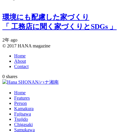
環境にも配慮した家づくり
「 工務店に聞く家づくりとSDGs 」
2年 ago
© 2017 HANA magazine
Home
About
Contact
0
shares
Home
Features
Person
Kamakura
Fujisawa
Tsujido
Chigasaki
Samukawa