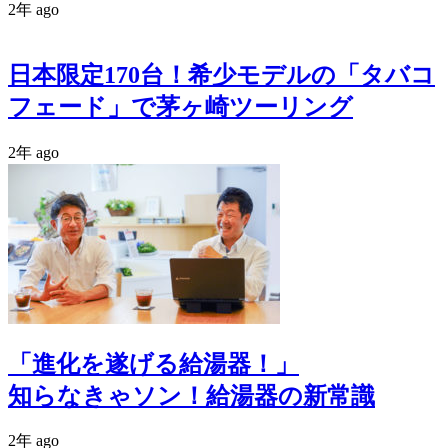
2年 ago
日本限定170台！希少モデルの「タバコ
フェード」で茅ヶ崎ツーリング
2年 ago
「進化を遂げる給湯器！」
知らなきゃソン！給湯器の新常識
2年 ago