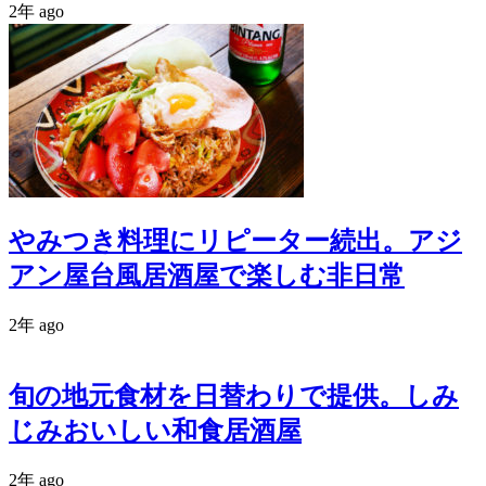
2年 ago
やみつき料理にリピーター続出。アジ
アン屋台風居酒屋で楽しむ非日常
2年 ago
旬の地元食材を日替わりで提供。しみ
じみおいしい和食居酒屋
2年 ago