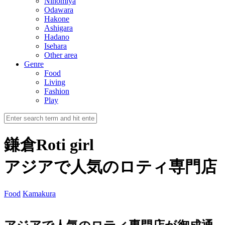
Ninomiya
Odawara
Hakone
Ashigara
Hadano
Isehara
Other area
Genre
Food
Living
Fashion
Play
鎌倉Roti girl
アジアで人気のロティ専門店
Food
Kamakura