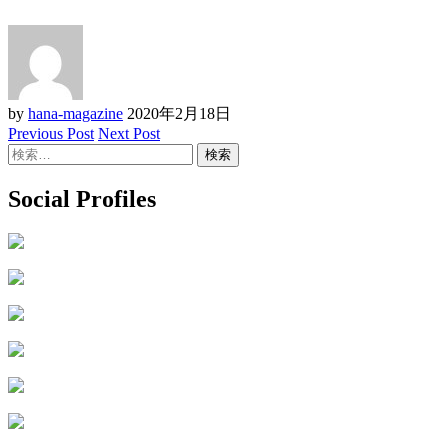
by
hana-magazine
2020年2月18日
Previous Post
Next Post
検
索:
Social Profiles