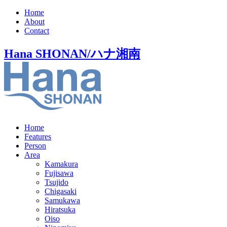
Home
About
Contact
Hana SHONAN/ハナ湘南
Home
Features
Person
Area
Kamakura
Fujisawa
Tsujido
Chigasaki
Samukawa
Hiratsuka
Oiso