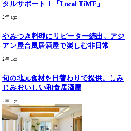
タルサポート！「Local TiME」
2年 ago
やみつき料理にリピーター続出。アジ
アン屋台風居酒屋で楽しむ非日常
2年 ago
旬の地元食材を日替わりで提供。しみ
じみおいしい和食居酒屋
2年 ago