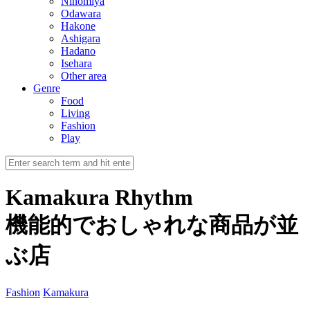
Ninomiya
Odawara
Hakone
Ashigara
Hadano
Isehara
Other area
Genre
Food
Living
Fashion
Play
Kamakura Rhythm
機能的でおしゃれな商品が並
ぶ店
Fashion
Kamakura