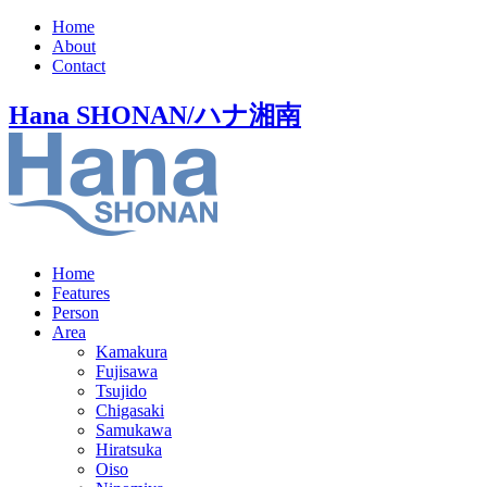
Home
About
Contact
Hana SHONAN/ハナ湘南
Home
Features
Person
Area
Kamakura
Fujisawa
Tsujido
Chigasaki
Samukawa
Hiratsuka
Oiso