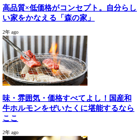
高品質×低価格がコンセプト。自分らし
い家をかなえる「森の家」
2年 ago
味・雰囲気・価格すべてよし！国産和
牛ホルモンをぜいたくに堪能するなら
ここ
2年 ago