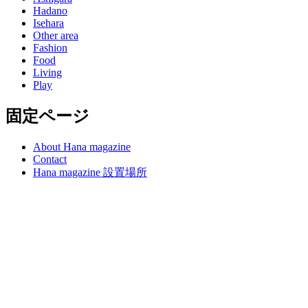
Hadano
Isehara
Other area
Fashion
Food
Living
Play
固定ページ
About Hana magazine
Contact
Hana magazine 設置場所