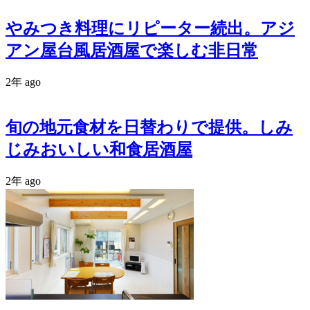
やみつき料理にリピーター続出。アジ
アン屋台風居酒屋で楽しむ非日常
2年 ago
旬の地元食材を日替わりで提供。しみ
じみおいしい和食居酒屋
2年 ago