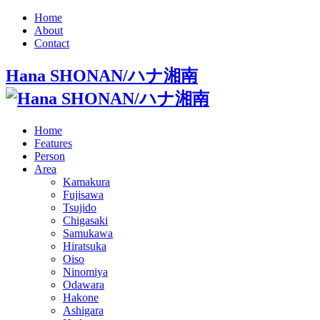
Home
About
Contact
Hana SHONAN/ハナ湘南
Home
Features
Person
Area
Kamakura
Fujisawa
Tsujido
Chigasaki
Samukawa
Hiratsuka
Oiso
Ninomiya
Odawara
Hakone
Ashigara