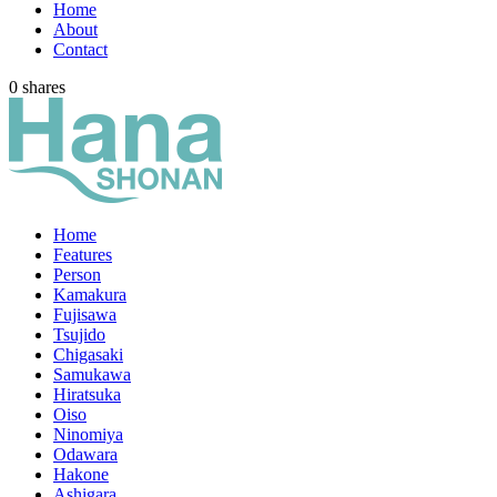
Home
About
Contact
0
shares
Home
Features
Person
Kamakura
Fujisawa
Tsujido
Chigasaki
Samukawa
Hiratsuka
Oiso
Ninomiya
Odawara
Hakone
Ashigara