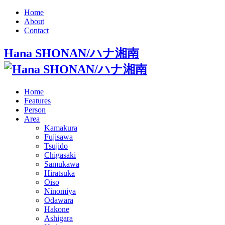
Home
About
Contact
Hana SHONAN/ハナ湘南
Home
Features
Person
Area
Kamakura
Fujisawa
Tsujido
Chigasaki
Samukawa
Hiratsuka
Oiso
Ninomiya
Odawara
Hakone
Ashigara