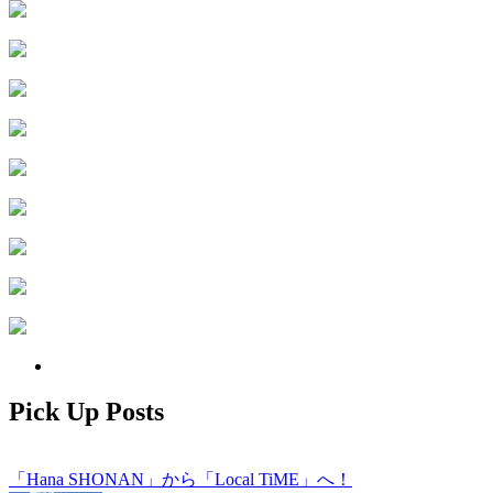
Pick Up Posts
「Hana SHONAN」から「Local TiME」へ！