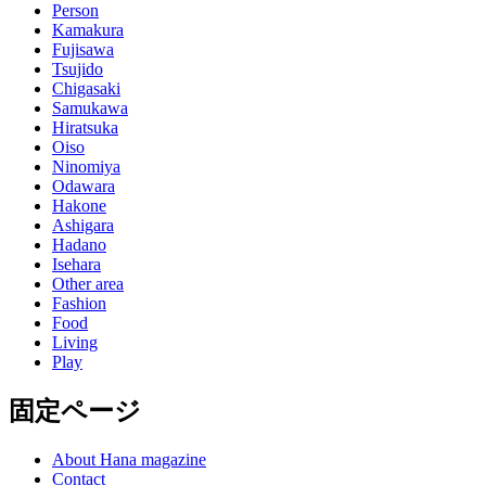
Person
Kamakura
Fujisawa
Tsujido
Chigasaki
Samukawa
Hiratsuka
Oiso
Ninomiya
Odawara
Hakone
Ashigara
Hadano
Isehara
Other area
Fashion
Food
Living
Play
固定ページ
About Hana magazine
Contact