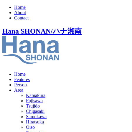
Home
About
Contact
Hana SHONAN/ハナ湘南
Home
Features
Person
Area
Kamakura
Fujisawa
Tsujido
Chigasaki
Samukawa
Hiratsuka
Oiso