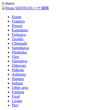
0
shares
Home
Features
Person
Kamakura
Fujisawa
Tsujido
Chigasaki
Samukawa
Hiratsuka
Oiso
Ninomiya
Odawara
Hakone
Ashigara
Hadano
Isehara
Other area
Fashion
Food
Living
Play