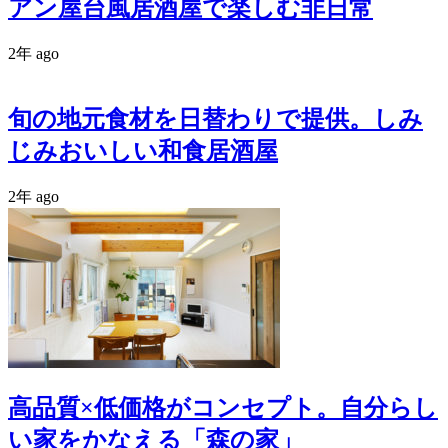
アン屋台風居酒屋で楽しむ非日常
2年 ago
旬の地元食材を日替わりで提供。しみ
じみおいしい和食居酒屋
2年 ago
高品質×低価格がコンセプト。自分らし
い家をかなえる「森の家」