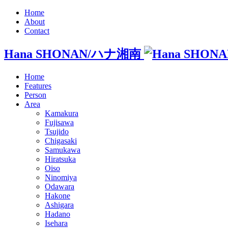
Home
About
Contact
Hana SHONAN/ハナ湘南
Home
Features
Person
Area
Kamakura
Fujisawa
Tsujido
Chigasaki
Samukawa
Hiratsuka
Oiso
Ninomiya
Odawara
Hakone
Ashigara
Hadano
Isehara