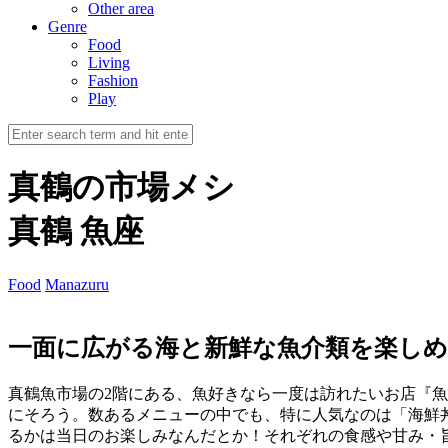
Other area
Genre
Food
Living
Fashion
Play
真鶴の市場メシ
真鶴 魚座
Food
Manazuru
一面に広がる海と新鮮な魚介類を楽しめ
真鶴魚市場の2階にある、魚好きなら一度は訪れたいお店『魚
にそろう。数あるメニューの中でも、特に人気なのは「海鮮丼
るかは当日のお楽しみなんだとか！それぞれの食感や甘み・