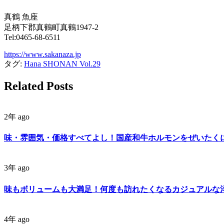
真鶴 魚座
足柄下郡真鶴町真鶴1947-2
Tel:0465-68-6511
https://www.sakanaza.jp
タグ:
Hana SHONAN Vol.29
Related Posts
2年 ago
味・雰囲気・価格すべてよし！国産和牛ホルモンをぜいたく
3年 ago
味もボリュームも大満足！何度も訪れたくなるカジュアルな
4年 ago