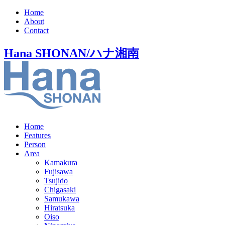
Home
About
Contact
Hana SHONAN/ハナ湘南
Home
Features
Person
Area
Kamakura
Fujisawa
Tsujido
Chigasaki
Samukawa
Hiratsuka
Oiso