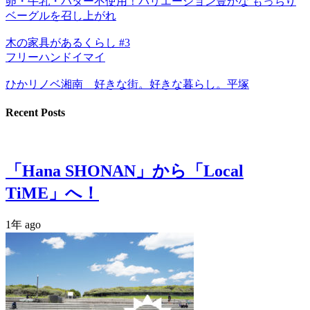
卵・牛乳・バター不使用！バリエーション豊かな もっちり
ベーグルを召し上がれ
木の家具があるくらし #3
フリーハンドイマイ
ひかリノベ湘南 好きな街。好きな暮らし。平塚
Recent Posts
「Hana SHONAN」から「Local
TiME」へ！
1年 ago