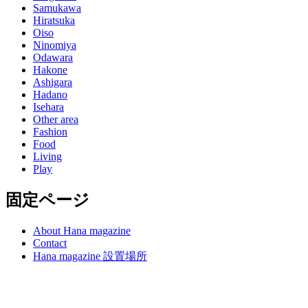
Samukawa
Hiratsuka
Oiso
Ninomiya
Odawara
Hakone
Ashigara
Hadano
Isehara
Other area
Fashion
Food
Living
Play
固定ページ
About Hana magazine
Contact
Hana magazine 設置場所