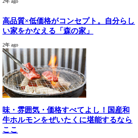
2年 ago
高品質×低価格がコンセプト。自分らし
い家をかなえる「森の家」
2年 ago
味・雰囲気・価格すべてよし！国産和
牛ホルモンをぜいたくに堪能するなら
ここ