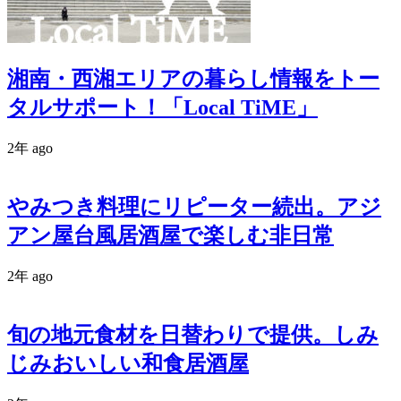
湘南・西湘エリアの暮らし情報をトー
タルサポート！「Local TiME」
2年 ago
やみつき料理にリピーター続出。アジ
アン屋台風居酒屋で楽しむ非日常
2年 ago
旬の地元食材を日替わりで提供。しみ
じみおいしい和食居酒屋