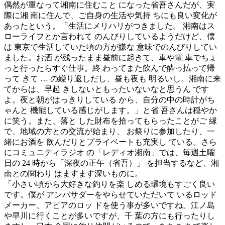
偶然が重なって湘南に住むこと になった省吾さんだが、実
際に湘 南に住んで、ご自身の生活や気持 ちにも良い変化が
あったという。「生活にメリハリがつきました。 湘南はス
ローライフとか言われて のんびりしているようだけど、僕
は 東京で生活していた頃の方が嫌な 意味でのんびりしてい
ました。お酒 が残ったまま昼前に起きて、車や電 車でちょ
っと行ったらすぐ仕事。終 わってまた飲んで酔っ払って帰
って きて … の繰り返しだし、昼も夜も 明るいし。湘南に来
てからは、早起 きしないともったいないなと思うん です
よ。夜と朝がはっきりしている から、自分の中の時計がち
ゃんと 機能している感じがします。」と省 吾さんは穏やか
に笑う。また、落と した財布を拾ってもらったことがご 縁
で、地域の方との交流が始まり、 お祭りに参加したり、一
緒にお酒を 飲んだりとプライベートも充実し ている。さら
にコミュニティラジオ の「レディオ湘南」では、毎週土曜
日の 24 時から「深夜の正午（省吾）」 を担当するなど、湘
南との関わり はますます深いものに。
「小さい頃から大好きな釣りを楽 しめる環境もすごく良い
です。僕が アンバサダーをやらせていただいて いるロッド
メーカー、アピアのロッ ドを使う事が多いですね。江ノ島
や早川に行くことが多いですが、千 葉の方にも行ったりし