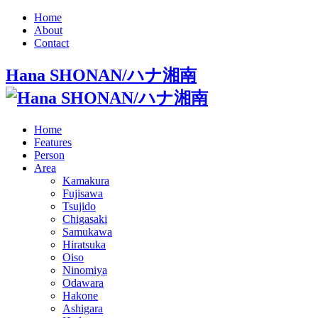
Home
About
Contact
Hana SHONAN/ハナ湘南
Home
Features
Person
Area
Kamakura
Fujisawa
Tsujido
Chigasaki
Samukawa
Hiratsuka
Oiso
Ninomiya
Odawara
Hakone
Ashigara