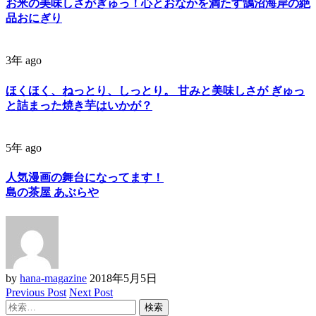
お米の美味しさがぎゅっ！心とおなかを満たす鵠沼海岸の絶
品おにぎり
3年 ago
ほくほく、ねっとり、しっとり。 甘みと美味しさが ぎゅっ
と詰まった焼き芋はいかが？
5年 ago
人気漫画の舞台になってます！
島の茶屋 あぶらや
by
hana-magazine
2018年5月5日
Previous Post
Next Post
検