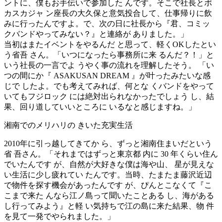
ントに、僕もお手伝いで参加した んです。そこで社長とポ
カスカジャ ン座長の大久保と意気投合して、仕事帰りに飲
みに行ったんですよ。で、次の日に社長から『君、コミッ
クバンドやってみない？』と連絡が ありました。」
当初はまたイベントをやるんだ と思って、軽くOKしたとい
う省吾 さん。「いつになったら事務所に来 るんだ？！」と
いう社長の一言でよ うやく事の流れを理解したそう。 「い
つの間にか『 ASAKUSAN DREAM 』が叶ったみたいな感
じで したよ。でも考えてみれば、何とな くバンドをやって
いてもフジロック には絶対出られなかったでしょう し、結
果、回り道していいところに いるなと感じますね。」
湘南でのメリハリの きいた充実生活
2010年に引っ越してきてか ら、ずっと湘南住まいだという
省 吾さん。「それまではずっと東京都 内に 30 年くらい住ん
でいたんです が、自然が大好きな僕は海や山、 星が見えな
い生活に少し疲れてい たんです。当時、たまたま藤沢近辺
で物件を探す機会があったんです が、ぴんとこなくて『こ
こまで来た んなら江ノ島って聞いたことある し、海がある
し行ってみよう』と軽 い気持ちで江の島に来た結果、物 件
を見て一発でやられました。」