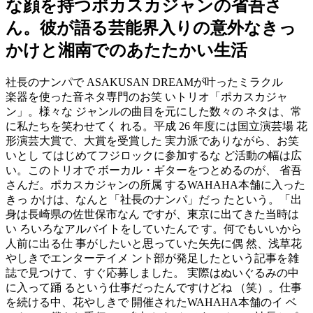
な顔を持つポカスカジャンの省吾さ
ん。彼が語る芸能界入りの意外なきっ
かけと湘南でのあたたかい生活
社長のナンパで ASAKUSAN DREAMが叶ったミラクル
楽器を使った音ネタ専門のお笑 いトリオ「ポカスカジャ
ン」。様々な ジャンルの曲目を元にした数々の ネタは、常
に私たちを笑わせてく れる。平成 26 年度には国立演芸場 花
形演芸大賞で、大賞を受賞した 実力派でありながら、お笑
いとし てはじめてフジロックに参加するな ど活動の幅は広
い。このトリオで ボーカル・ギターをつとめるのが、 省吾
さんだ。ポカスカジャンの所属 するWAHAHA本舗に入った
きっ かけは、なんと「社長のナンパ」だっ たという。「出
身は長崎県の佐世保市なん ですが、東京に出てきた当時は
い ろいろなアルバイトをしていたんで す。何でもいいから
人前に出る仕 事がしたいと思っていた矢先に偶 然、浅草花
やしきでエンターテイメ ント部が発足したという記事を雑
誌で見つけて、すぐ応募しました。 実際はぬいぐるみの中
に入って踊 るという仕事だったんですけどね （笑）。仕事
を続ける中、花やしきで 開催されたWAHAHA本舗のイ ベ