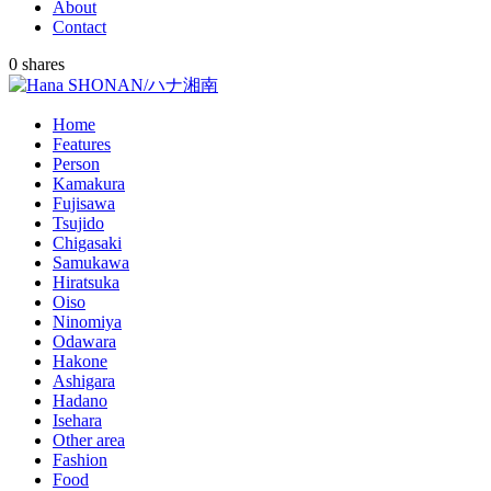
About
Contact
0
shares
Home
Features
Person
Kamakura
Fujisawa
Tsujido
Chigasaki
Samukawa
Hiratsuka
Oiso
Ninomiya
Odawara
Hakone
Ashigara
Hadano
Isehara
Other area
Fashion
Food