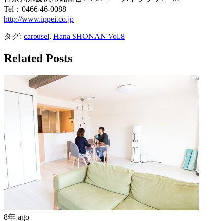
Tel：0466-46-0088
http://www.ippei.co.jp
タグ:
carousel
,
Hana SHONAN Vol.8
Related Posts
8年 ago