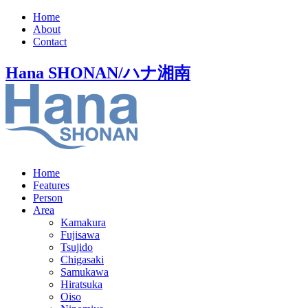
Home
About
Contact
Hana SHONAN/ハナ湘南
Home
Features
Person
Area
Kamakura
Fujisawa
Tsujido
Chigasaki
Samukawa
Hiratsuka
Oiso