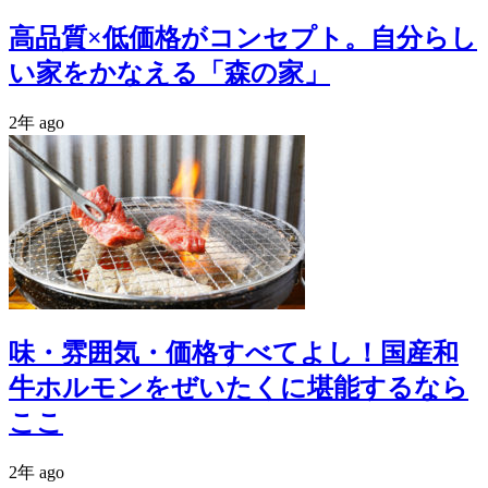
高品質×低価格がコンセプト。自分らし
い家をかなえる「森の家」
2年 ago
味・雰囲気・価格すべてよし！国産和
牛ホルモンをぜいたくに堪能するなら
ここ
2年 ago