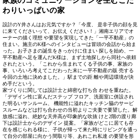
家族のコミュニケーションを生むこだ
わりいっぱいの家
設計のY井さんはお元気ですか？「今度、 是非子供の顔を見
に来てくださいって、お伝え ください！」湘南エリアでオ
ーナーの描く理想 や要望を実現してきた「一平不動産」の
住まい。施主のK様へのインタビューは冒頭の会話から始ま
った。お子さまの誕生をきっかけに住まい 探しを始め、一
平不動産へ足を運んだK様は、まず土地探しから同社へ依頼
されたという。「これから生まれてくる子供の事、家族の
事、いろいろ考えてこだわった末に一平不動産の販 売する
今回の土地に決めました。」駅までの距 離や周辺環境が決
め手だという。
家づくりに関しては設計士と綿密な打ち合 わせを重ねた。
「デザイン性に富んだステップ フロア、洗面室に併設され
た明るいサンルーム、 機能性に溢れたキッチン脇のサービ
スルームなどは打ち合わせの当初よりご夫妻で要望した。解
放感に溢れ、絶妙な天井高が印象的な吹抜 けと2階の渡り廊
下は設計士からのデザイン 提案。「家族がどこに居ても存
在を感じられる様に、子供が帰って来た時にリビングを通っ
て自分の部屋に向かう間取り等、あれこれ私達 の要望を形