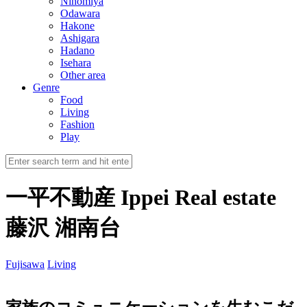
Ninomiya
Odawara
Hakone
Ashigara
Hadano
Isehara
Other area
Genre
Food
Living
Fashion
Play
一平不動産 Ippei Real estate
藤沢 湘南台
Fujisawa
Living