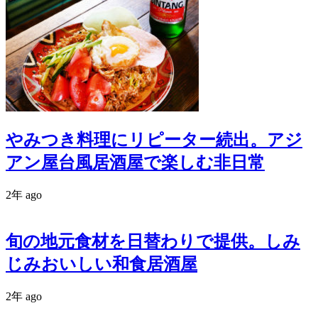
やみつき料理にリピーター続出。アジ
アン屋台風居酒屋で楽しむ非日常
2年 ago
旬の地元食材を日替わりで提供。しみ
じみおいしい和食居酒屋
2年 ago