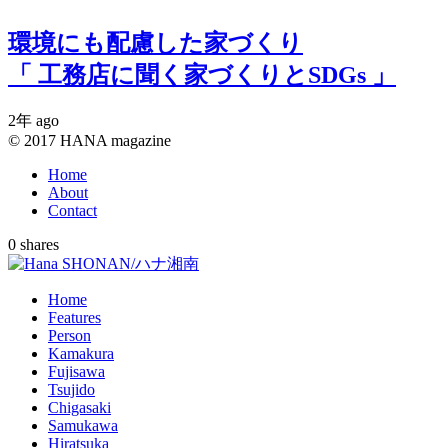
環境にも配慮した家づくり
「 工務店に聞く家づくりとSDGs 」
2年 ago
© 2017 HANA magazine
Home
About
Contact
0
shares
Home
Features
Person
Kamakura
Fujisawa
Tsujido
Chigasaki
Samukawa
Hiratsuka