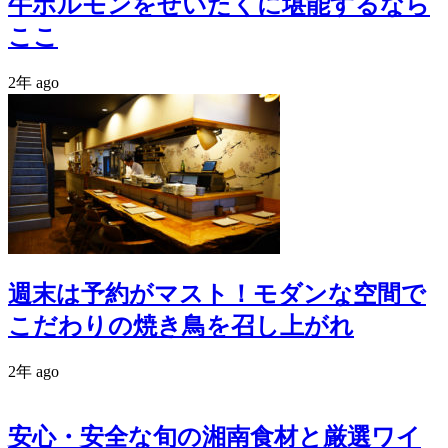
牛ホルモンをぜいたくに堪能するなら
ここ
2年 ago
週末は予約がマスト！モダンな空間で
こだわりの焼き鳥を召し上がれ
2年 ago
安心・安全な旬の湘南食材と厳選ワイ