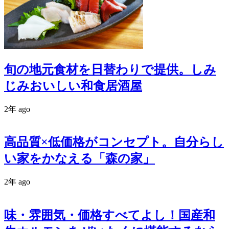
旬の地元食材を日替わりで提供。しみ
じみおいしい和食居酒屋
2年 ago
高品質×低価格がコンセプト。自分らし
い家をかなえる「森の家」
2年 ago
味・雰囲気・価格すべてよし！国産和