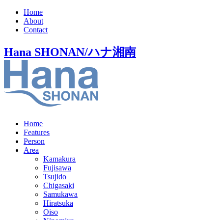
Home
About
Contact
Hana SHONAN/ハナ湘南
Home
Features
Person
Area
Kamakura
Fujisawa
Tsujido
Chigasaki
Samukawa
Hiratsuka
Oiso