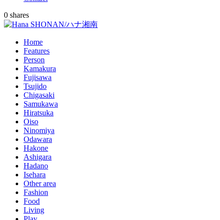
0
shares
Home
Features
Person
Kamakura
Fujisawa
Tsujido
Chigasaki
Samukawa
Hiratsuka
Oiso
Ninomiya
Odawara
Hakone
Ashigara
Hadano
Isehara
Other area
Fashion
Food
Living
Play