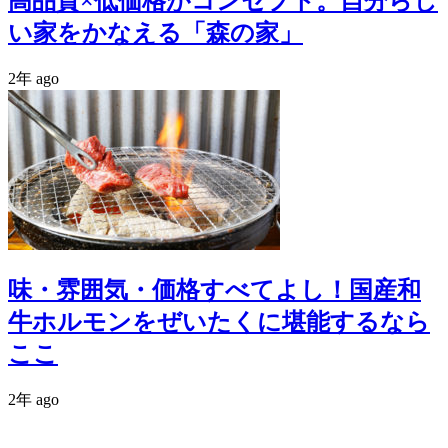
高品質×低価格がコンセプト。自分らし
い家をかなえる「森の家」
2年 ago
味・雰囲気・価格すべてよし！国産和
牛ホルモンをぜいたくに堪能するなら
ここ
2年 ago