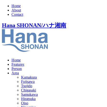
Home
About
Contact
Hana SHONAN/ハナ湘南
Home
Features
Person
Area
Kamakura
Fujisawa
Tsujido
Chigasaki
Samukawa
Hiratsuka
Oiso