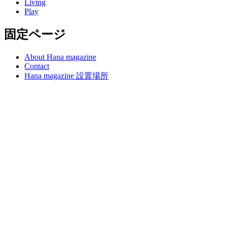
Living
Play
固定ページ
About Hana magazine
Contact
Hana magazine 設置場所