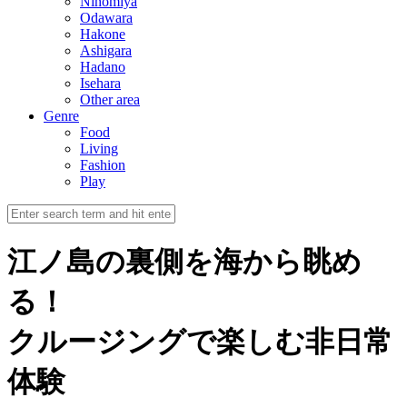
Ninomiya
Odawara
Hakone
Ashigara
Hadano
Isehara
Other area
Genre
Food
Living
Fashion
Play
江ノ島の裏側を海から眺め
る！
クルージングで楽しむ非日常
体験