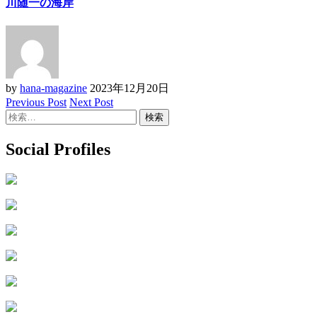
川随一の海岸
by
hana-magazine
2023年12月20日
Previous Post
Next Post
検
索:
Social Profiles