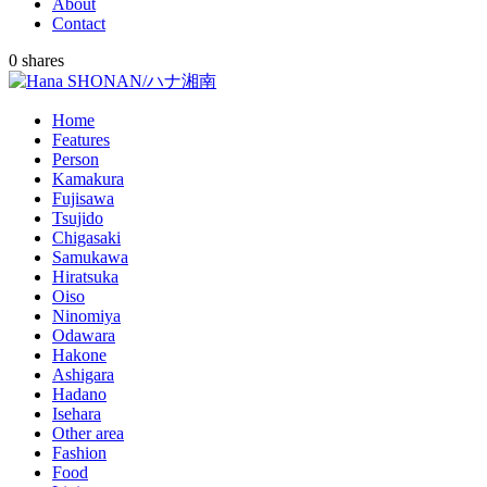
About
Contact
0
shares
Home
Features
Person
Kamakura
Fujisawa
Tsujido
Chigasaki
Samukawa
Hiratsuka
Oiso
Ninomiya
Odawara
Hakone
Ashigara
Hadano
Isehara
Other area
Fashion
Food