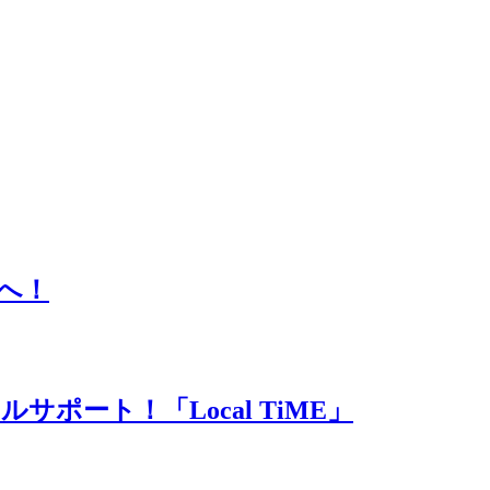
」へ！
ポート！「Local TiME」