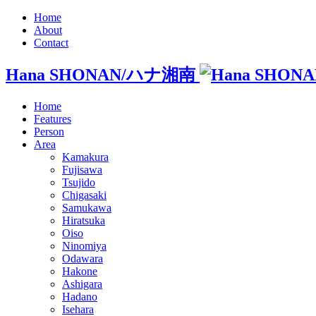
Home
About
Contact
Hana SHONAN/ハナ湘南
Home
Features
Person
Area
Kamakura
Fujisawa
Tsujido
Chigasaki
Samukawa
Hiratsuka
Oiso
Ninomiya
Odawara
Hakone
Ashigara
Hadano
Isehara