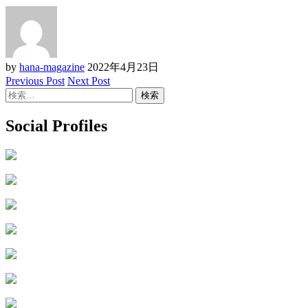
by
hana-magazine
2022年4月23日
Previous Post
Next Post
検
索:
Social Profiles