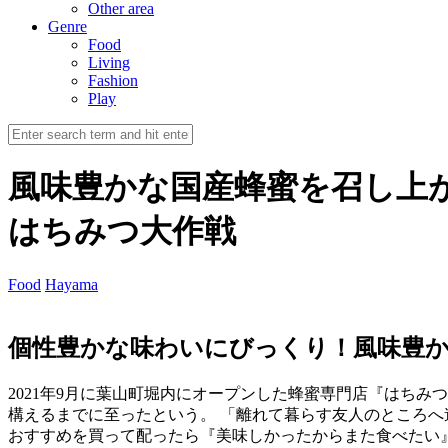
Other area
Genre
Food
Living
Fashion
Play
風味豊かな国産蜂蜜を召し上
はちみつ大作戦
Food
Hayama
個性豊かな味わいにびっくり！風味豊
2021年9月に葉山町堀内にオープンした蜂蜜専門店『はち
構えるまでに至ったという。 「離れて暮らす友人のところ
おすすめを買って配ったら『美味しかったからまた食べたい