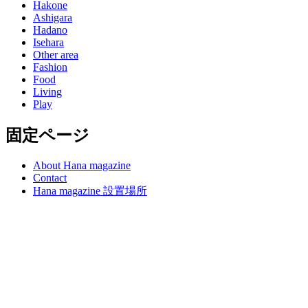
Hakone
Ashigara
Hadano
Isehara
Other area
Fashion
Food
Living
Play
固定ページ
About Hana magazine
Contact
Hana magazine 設置場所