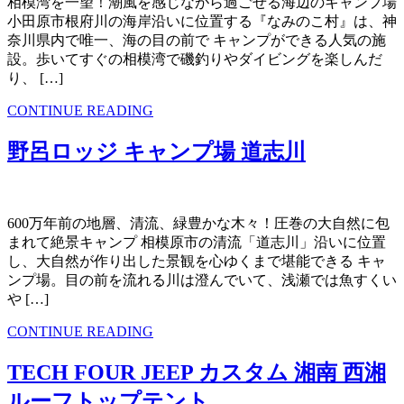
相模湾を一望！潮風を感じながら過ごせる海辺のキャンプ場
小田原市根府川の海岸沿いに位置する『なみのこ村』は、神
奈川県内で唯一、海の目の前で キャンプができる人気の施
設。歩いてすぐの相模湾で磯釣りやダイビングを楽しんだ
り、 […]
CONTINUE READING
野呂ロッジ キャンプ場 道志川
600万年前の地層、清流、緑豊かな木々！圧巻の大自然に包
まれて絶景キャンプ 相模原市の清流「道志川」沿いに位置
し、大自然が作り出した景観を心ゆくまで堪能できる キャ
ンプ場。目の前を流れる川は澄んでいて、浅瀬では魚すくい
や […]
CONTINUE READING
TECH FOUR JEEP カスタム 湘南 西湘
ルーフトップテント