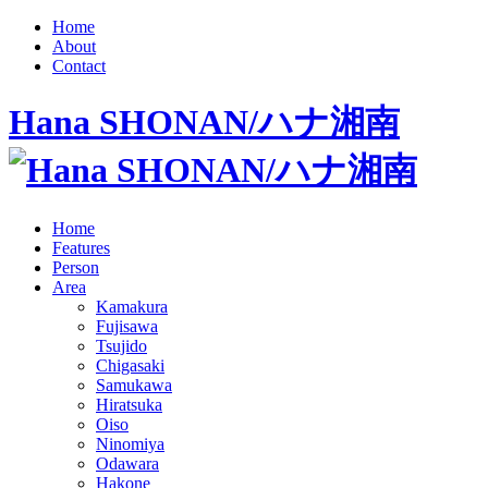
Home
About
Contact
Hana SHONAN/ハナ湘南
Home
Features
Person
Area
Kamakura
Fujisawa
Tsujido
Chigasaki
Samukawa
Hiratsuka
Oiso
Ninomiya
Odawara
Hakone