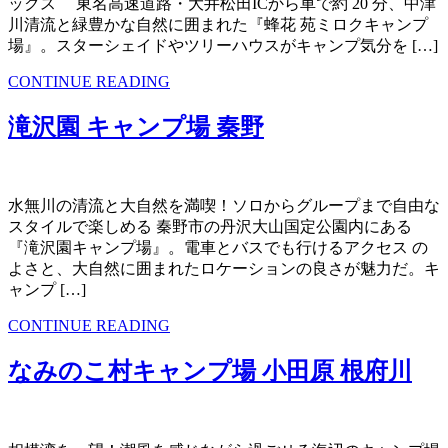
ックス 東名高速道路・大井松田ICから車で約 20 分、中津
川清流と緑豊かな自然に囲まれた『蜂花 苑ミロクキャンプ
場』。スターシェイドやツリーハウスがキャンプ気分を […]
CONTINUE READING
滝沢園 キャンプ場 秦野
水無川の清流と大自然を満喫！ソロからグループまで自由な
スタイルで楽しめる 秦野市の丹沢大山国定公園内にある
『滝沢園キャンプ場』。電車とバスでも行けるアクセス の
よさと、大自然に囲まれたロケーションの良さが魅力だ。キ
ャンプ […]
CONTINUE READING
なみのこ村キャンプ場 小田原 根府川