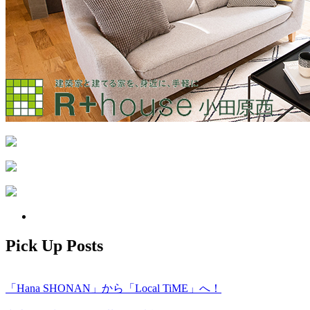
Pick Up Posts
「Hana SHONAN」から「Local TiME」へ！