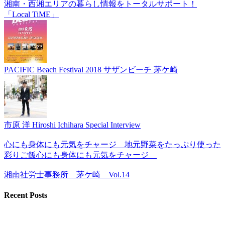
湘南・西湘エリアの暮らし情報をトータルサポート！
「Local TiME」
PACIFIC Beach Festival 2018 サザンビーチ 茅ケ崎
市原 洋 Hiroshi Ichihara Special Interview
心にも身体にも元気をチャージ 地元野菜をたっぷり使った
彩りご飯心にも身体にも元気をチャージ
湘南社労士事務所 茅ケ崎 Vol.14
Recent Posts