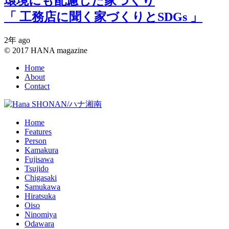
環境にも配慮した家づくり
「 工務店に聞く家づくりとSDGs 」
2年 ago
© 2017 HANA magazine
Home
About
Contact
Home
Features
Person
Kamakura
Fujisawa
Tsujido
Chigasaki
Samukawa
Hiratsuka
Oiso
Ninomiya
Odawara