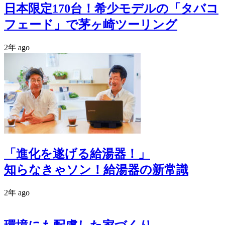
日本限定170台！希少モデルの「タバコ
フェード」で茅ヶ崎ツーリング
2年 ago
「進化を遂げる給湯器！」
知らなきゃソン！給湯器の新常識
2年 ago