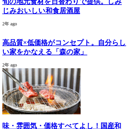
旬の地元食材を日替わりで提供。しみ
じみおいしい和食居酒屋
2年 ago
高品質×低価格がコンセプト。自分らし
い家をかなえる「森の家」
2年 ago
味・雰囲気・価格すべてよし！国産和