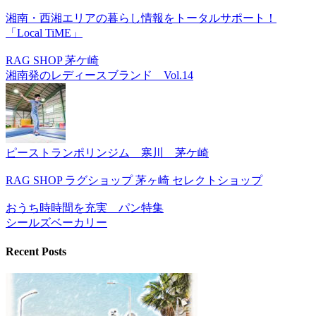
湘南・西湘エリアの暮らし情報をトータルサポート！
「Local TiME」
RAG SHOP 茅ケ崎
湘南発のレディースブランド Vol.14
ピーストランポリンジム 寒川 茅ケ崎
RAG SHOP ラグショップ 茅ヶ崎 セレクトショップ
おうち時時間を充実 パン特集
シールズベーカリー
Recent Posts