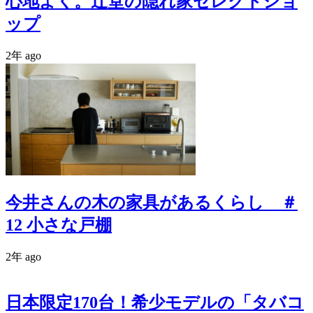
心地よく。辻堂の隠れ家セレクトショ
ップ
2年 ago
今井さんの木の家具があるくらし ＃
12 小さな戸棚
2年 ago
日本限定170台！希少モデルの「タバコ