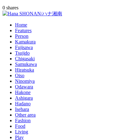
0
shares
Home
Features
Person
Kamakura
Fujisawa
Tsujido
Chigasaki
Samukawa
Hiratsuka
Oiso
Ninomiya
Odawara
Hakone
Ashigara
Hadano
Isehara
Other area
Fashion
Food
Living
Play