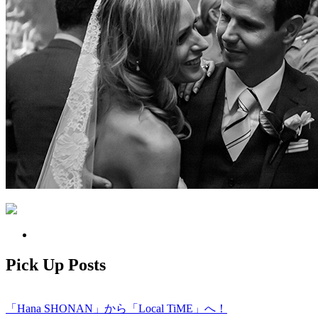
Pick Up Posts
「Hana SHONAN」から「Local TiME」へ！