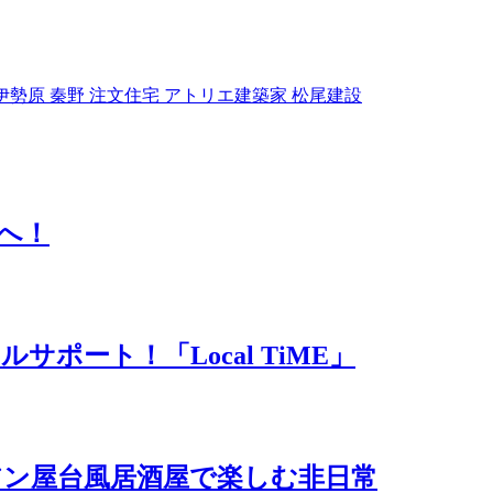
西 伊勢原 秦野 注文住宅 アトリエ建築家 松尾建設
」へ！
ポート！「Local TiME」
アン屋台風居酒屋で楽しむ非日常