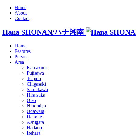
Home
About
Contact
Hana SHONAN/ハナ湘南
Home
Features
Person
Area
Kamakura
Fujisawa
Tsujido
Chigasaki
Samukawa
Hiratsuka
Oiso
Ninomiya
Odawara
Hakone
Ashigara
Hadano
Isehara