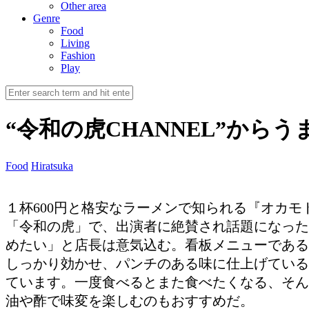
Other area
Genre
Food
Living
Fashion
Play
“令和の虎CHANNEL”から
Food
Hiratsuka
１杯600円と格安なラーメンで知られる『オカモ
「令和の虎」で、出演者に絶賛され話題になった
めたい」と店長は意気込む。看板メニューである
しっかり効かせ、パンチのある味に仕上げている
ています。一度食べるとまた食べたくなる、そん
油や酢で味変を楽しむのもおすすめだ。